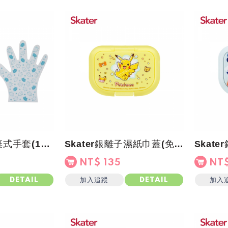
Skater成人拋棄式手套(10雙/包)厚款止滑-貓咪
Skater銀離子濕紙巾蓋(免黏貼)皮卡丘 寶可夢
NT$ 135
NT$
加入追蹤
加入
DETAIL
DETAIL