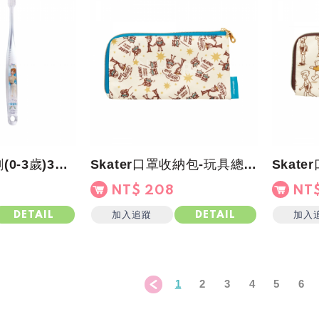
Skater幼兒牙刷(0-3歲)3入組-冰雪奇緣ADV
Skater口罩收納包-玩具總動員
Skat
NT$ 208
NT$
加入追蹤
加入
DETAIL
DETAIL
1
2
3
4
5
6
＜