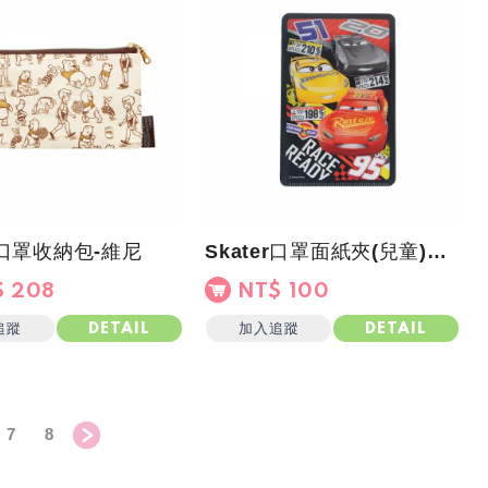
er口罩收納包-維尼
Skater口罩面紙夾(兒童)閃電麥坤
 208
NT$ 100
追蹤
加入追蹤
DETAIL
DETAIL
7
8
＞