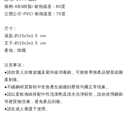
握柄-ABS樹脂/ 耐熱溫度：80度
立體公仔-PVC/ 耐熱溫度：70度
尺寸：
湯匙-約15x3x1.5 cm
叉子-約15x3x1.5 cm
產地：韓國
注意事項：
●請勿置入於微波爐及紫外線消毒鍋，可能會導致產品變形或圖
案剝落。
●不鏽鋼材質製程中皆會產生細微刮壓痕均屬正常現象。
●請以柔軟海綿搭配中性洗潔劑及清水洗淨晾乾，請勿使用鋼刷
等硬質物洗滌，避免產品刮傷。
●請在成人看護下使用。