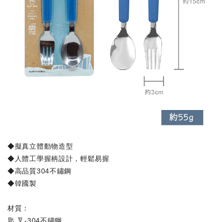
◆擬真立體動物造型
◆人體工學握柄設計，輕鬆易握
◆高品質304不鏽鋼
◆韓國製
材質：
匙.叉-304不鏽鋼